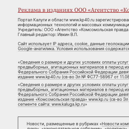
Реклама в изданиях ООО «Агентство «Ко
Портал Калуги и области www.kp40.ru зарегистрирова
информационных технологий и массовых коммуникаций
Учредитель: ООО «Агентство «Комсомольская правда 
Главный редактор: Ивкин В.П.
Сайт использует IP адреса, cookie, данные геолокации
Google-анатилика. Условия использования содержатс
«
Сведения о размере и других условиях оплаты услу
предвыборных, агитационных материалов в период и
Федерального Собрания Российской Федерации девято
издание www.kp40.ru (св-во Эл № ФС77-58967 от 11.08
«
Сведения о размере и других условиях оплаты услу
предвыборных, агитационных материалов в период и
Федерального Собрания Российской Федерации девято
издание «Комсомольская правда» www.kp.ru (св-во Эл
сегменте сайта: www.kaluga.kp.ru
»
Новости, размещенные в рубриках «
Новости ком
дума», «законодательное собрание», «политика»,