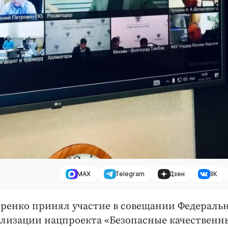
MAX
Telegram
Дзен
ВК
енко принял участие в совещании Федераль
ализации нацпроекта «Безопасные качественн