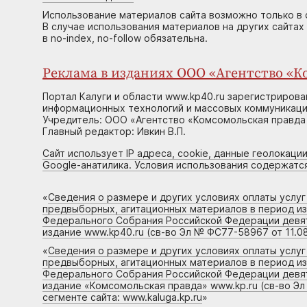
Использование материалов сайта возможно только в 
В случае использования материалов на других сайтах
в no-index, no-follow обязательна.
Реклама в изданиях ООО «Агентство «Ко
Портал Калуги и области www.kp40.ru зарегистрирова
информационных технологий и массовых коммуникаций
Учредитель: ООО «Агентство «Комсомольская правда 
Главный редактор: Ивкин В.П.
Сайт использует IP адреса, cookie, данные геолокации
Google-анатилика. Условия использования содержатс
«
Сведения о размере и других условиях оплаты услу
предвыборных, агитационных материалов в период и
Федерального Собрания Российской Федерации девято
издание www.kp40.ru (св-во Эл № ФС77-58967 от 11.08
«
Сведения о размере и других условиях оплаты услу
предвыборных, агитационных материалов в период и
Федерального Собрания Российской Федерации девято
издание «Комсомольская правда» www.kp.ru (св-во Эл
сегменте сайта: www.kaluga.kp.ru
»