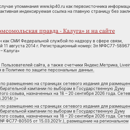
случае упоминания www.kp40.ru как первоисточника информаци
 активная индексируемая ссылка на главную страницу без зак
мсомольская правда - Калуга» и на сайте
н как СМИ Федеральной службой по надзору в сфере связи,
 11 августа 2014 г. Регистрационный номер: Эл №ФС77-58967
– Калуга»
 Пользователей сайта, а также счетчики Яндекс.Метрика, Livein
я в Политике по защите персональных данных.
г по размещению на страницах сетевого издания для размеще
збирательной кампании по выборам в Государственную Думу
го созыва, назначенных на 18 – 20 сентября 2026 года. Сете
.2014г.)
»
г по размещению на страницах сетевого издания для размеще
збирательной кампании по выборам в Государственную Думу
го созыва, назначенных на 18 – 20 сентября 2026 года. Сете
 № ФС77-80505 от 15.03.2021г.), размещение на региональном