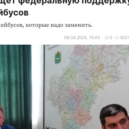
ищет федеральную поддержк
йбусов
лейбусов, которые надо заменить.
09.04.2024, 15:05
0
3021