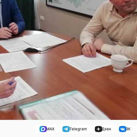
MAX
Telegram
Дзен
ВК