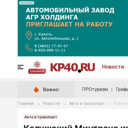
РЕКЛАМА
Новости
Обнинск
ПРОтуризм
Граф
Важно:
Главная
Новости
Авто и транспорт
Калужс
→
→
→
Авто и транспорт