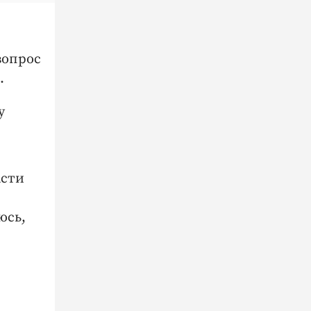
вопрос
.
у
асти
юсь,