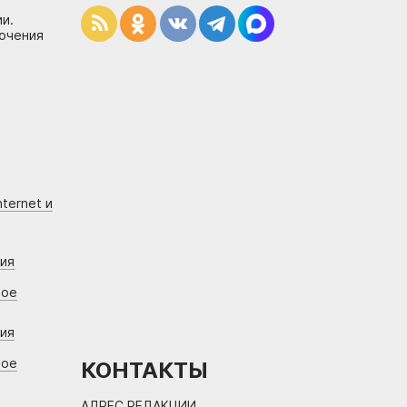
и.
лючения
ternet и
ния
вое
ния
вое
КОНТАКТЫ
АДРЕС РЕДАКЦИИ