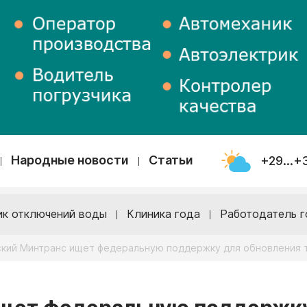
Народные новости
Статьи
+29...+
ик отключений воды
Клиника года
Работодатель г
кий Минтранс ищет федеральную поддержку для обновления 