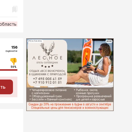
 область
РЕКЛАМА
156
оценили
50%
сть