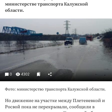
Криминал
министерстве транспорта Калужской
области.
Культура
Недвижимость и ЖКХ
Образование
Общество
Погода
Праздники
Происшествия
Спорт
Экономика и бизнес
0
4302
ПРОЕКТЫ
Фото: министерство транспорта Калужской области.
Блоги
Издания
Но движение на участке между Плетеневкой и
Медиаперсона
Росвой пока не перекрывали, сообщили в