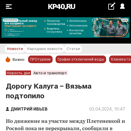
РЕКЛАМА
+15...+16 °С
Новости
Народные новости
Статьи
ПРОтуризм
График отключений воды
Клиника г
Важно:
РУБРИКИ
Новость дня
Авто и транспорт
Обнинск
Дорогу Калуга – Вязьма
Новости компаний
подтопило
Статьи
Народные новости
ДМИТРИЙ ИВЬЕВ
03.04.2024, 10:47
Авто и транспорт
Но движение на участке между Плетеневкой и
Благоустройство
Росвой пока не перекрывали, сообщили в