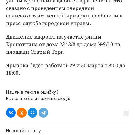
улицы Кропоткина вдоль сквера Ленина. Это
Интересное чтиво
связано с проведением очередной
Клиника года
сельскохозяйственной ярмарки, сообщили в
Бренд года
пресс-службе городской управы.
Работодатель года
Движение закроют на участке улицы
Кропоткина от дома №43/8 до дома №9/10 на
площади Старый Торг.
Ярмарка будет работать 29 и 30 марта с 8:00 до
18:00.
Нашли в тексте ошибку?
Выделите её и нажмите сюда!
Новости по тегу