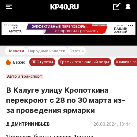
+20...+21 °С
РЕКЛАМА
Новости
Народные новости
Статьи
ПРОтуризм
График отключений воды
Клиника г
Важно:
РУБРИКИ
Авто и транспорт
Обнинск
В Калуге улицу Кропоткина
Новости компаний
перекроют с 28 по 30 марта из-
Статьи
за проведения ярмарки
Народные новости
Авто и транспорт
ДМИТРИЙ ИВЬЕВ
26.03.2024, 10:44
Благоустройство
Торговать будут у сквера Ленина.