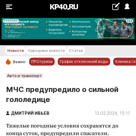
РЕКЛАМА
+21...+22 °С
Новости
Народные новости
Статьи
ПРОтуризм
График отключений воды
Клиника г
Важно:
РУБРИКИ
Авто и транспорт
Обнинск
МЧС предупредило о сильной
Новости компаний
гололедице
Статьи
Народные новости
ДМИТРИЙ ИВЬЕВ
13.02.2024, 15:11
Авто и транспорт
Тяжелые погодные условия сохранятся до
Благоустройство
конца суток, предупредили спасатели.