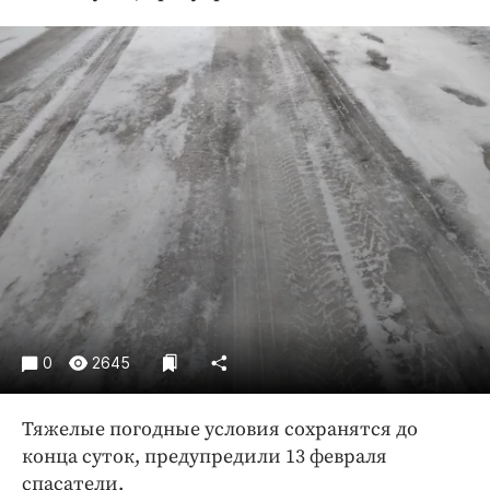
Криминал
Культура
Недвижимость и ЖКХ
Образование
Общество
Погода
Праздники
Происшествия
Спорт
Экономика и бизнес
ПРОЕКТЫ
0
2645
Блоги
Тяжелые погодные условия сохранятся до
Издания
конца суток, предупредили 13 февраля
Медиаперсона
спасатели.