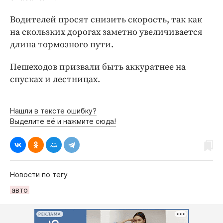
Интересное чтиво
Клиника года
Водителей просят снизить скорость, так как
на скользких дорогах заметно увеличивается
Бренд года
длина тормозного пути.
Работодатель года
Пешеходов призвали быть аккуратнее на
спусках и лестницах.
Нашли в тексте ошибку?
Выделите её и нажмите сюда!
Новости по тегу
авто
РЕКЛАМА