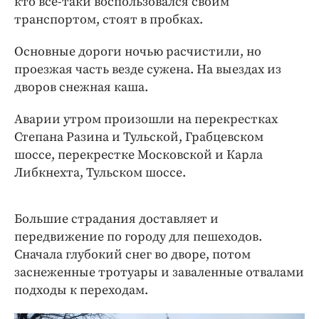
кто все-таки воспользовался своим
Интересное чтиво
транспортом, стоят в пробках.
Клиника года
Бренд года
Основные дороги ночью расчистили, но
Работодатель года
проезжая часть везде сужена. На выездах из
дворов снежная каша.
Аварии утром произошли на перекрестках
Степана Разина и Тульской, Грабцевском
шоссе, перекрестке Московской и Карла
Либкнехта, Тульском шоссе.
Большие страдания доставляет и
передвижение по городу для пешеходов.
Сначала глубокий снег во дворе, потом
заснеженные тротуары и заваленные отвалами
подходы к переходам.