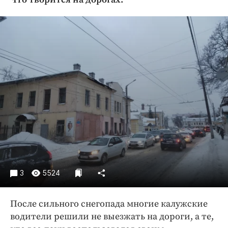
Криминал
Культура
Недвижимость и ЖКХ
Образование
Общество
Погода
Праздники
Происшествия
Спорт
Экономика и бизнес
ПРОЕКТЫ
3
5524
Блоги
Издания
После сильного снегопада многие калужские
Медиаперсона
водители решили не выезжать на дороги, а те,