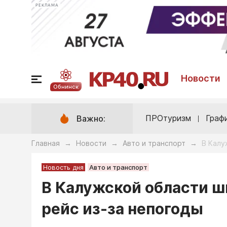
РЕКЛАМА
Новости
Обнинск
ПРОтуризм
Граф
Важно:
Главная
Новости
Авто и транспорт
В Калу
→
→
→
Новость дня
Авто и транспорт
В Калужской области ш
рейс из-за непогоды