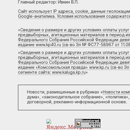
Главный редактор: Ивкин В.П.
Сайт использует IP адреса, cookie, данные геолокации
Google-анатилика. Условия использования содержатс
«
Сведения о размере и других условиях оплаты услу
предвыборных, агитационных материалов в период и
Федерального Собрания Российской Федерации девято
издание www.kp40.ru (св-во Эл № ФС77-58967 от 11.08
«
Сведения о размере и других условиях оплаты услу
предвыборных, агитационных материалов в период и
Федерального Собрания Российской Федерации девято
издание «Комсомольская правда» www.kp.ru (св-во Эл
сегменте сайта: www.kaluga.kp.ru
»
Новости, размещенные в рубриках «
Новости ком
дума», «законодательное собрание», «политика»,
договорной, рекламно-информационной основе.