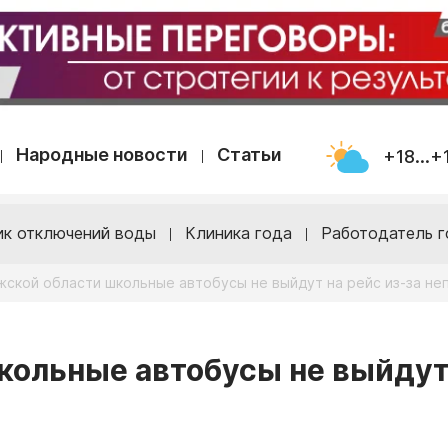
Народные новости
Статьи
+18...+
ик отключений воды
Клиника года
Работодатель г
жской области школьные автобусы не выйдут на рейс из-за не
кольные автобусы не выйдут