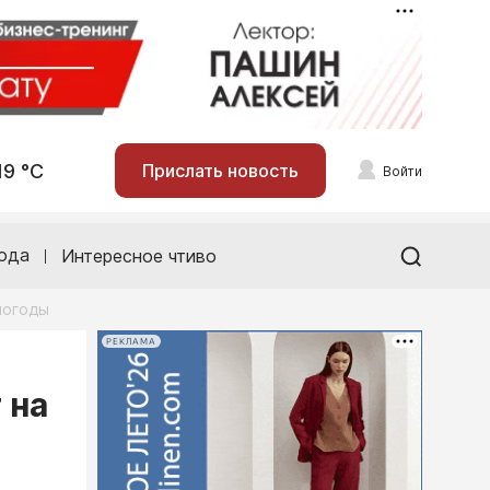
19 °С
Прислать новость
Войти
ода
Интересное чтиво
погоды
РЕКЛАМА
 на