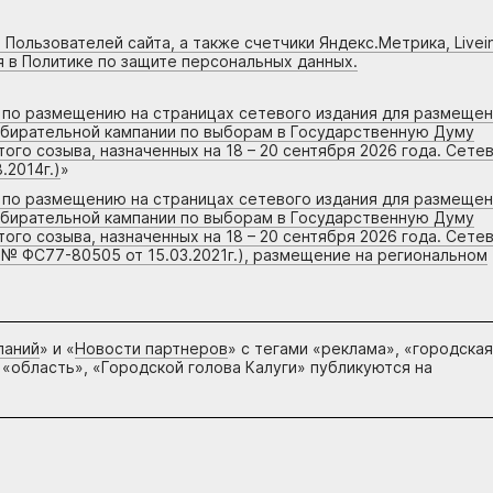
 Пользователей сайта, а также счетчики Яндекс.Метрика, Livein
я в Политике по защите персональных данных.
г по размещению на страницах сетевого издания для размеще
збирательной кампании по выборам в Государственную Думу
го созыва, назначенных на 18 – 20 сентября 2026 года. Сете
.2014г.)
»
г по размещению на страницах сетевого издания для размеще
збирательной кампании по выборам в Государственную Думу
го созыва, назначенных на 18 – 20 сентября 2026 года. Сете
 № ФС77-80505 от 15.03.2021г.), размещение на региональном
паний
» и «
Новости партнеров
» с тегами «реклама», «городская
 «область», «Городской голова Калуги» публикуются на