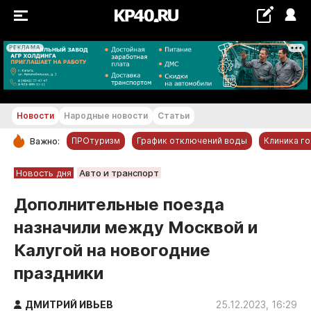
РЕКЛАМА
+29...+30 °С
Новости
Народные новости
Статьи
ПРОтуризм
График отключений воды
Клиника г
Важно:
РУБРИКИ
Новость дня
Авто и транспорт
Обнинск
Дополнительные поезда
Новости компаний
назначили между Москвой и
Статьи
Калугой на новогодние
Народные новости
праздники
Авто и транспорт
Благоустройство
ДМИТРИЙ ИВЬЕВ
25.12.2023, 16:29