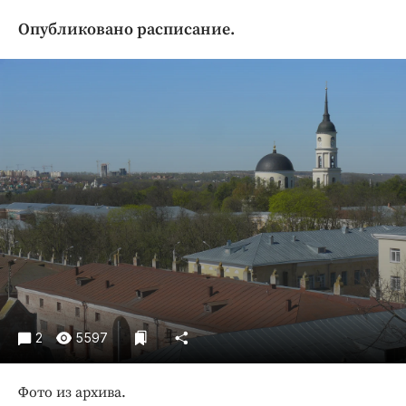
Криминал
Опубликовано расписание.
Культура
Недвижимость и ЖКХ
Образование
Общество
Погода
Праздники
Происшествия
Спорт
Экономика и бизнес
ПРОЕКТЫ
Блоги
2
5597
Издания
Медиаперсона
Фото из архива.