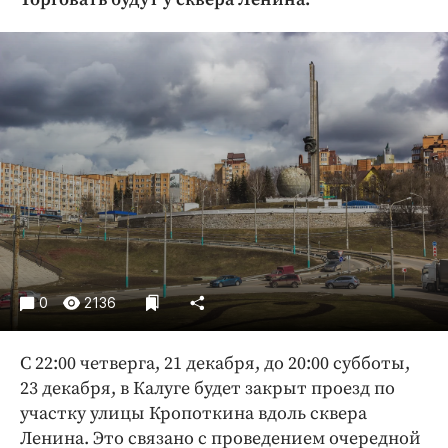
Криминал
Культура
Недвижимость и ЖКХ
Образование
Общество
Погода
Праздники
Происшествия
Спорт
Экономика и бизнес
0
2136
ПРОЕКТЫ
С 22:00 четверга, 21 декабря, до 20:00 субботы,
Блоги
23 декабря, в Калуге будет закрыт проезд по
Издания
участку улицы Кропоткина вдоль сквера
Медиаперсона
Ленина. Это связано с проведением очередной