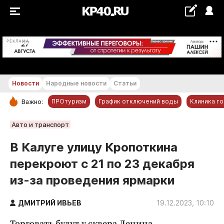
+20...+21 °С
РЕКЛАМА
Новости
Народные новости
Статьи
ПРОтуризм
График отключений воды
Клиника г
Важно:
РУБРИКИ
Авто и транспорт
Обнинск
В Калуге улицу Кропоткина
Новости компаний
перекроют с 21 по 23 декабря
Статьи
из-за проведения ярмарки
Народные новости
Авто и транспорт
ДМИТРИЙ ИВЬЕВ
19.12.2023, 10:10
Благоустройство
Торговать будут у сквера Ленина.