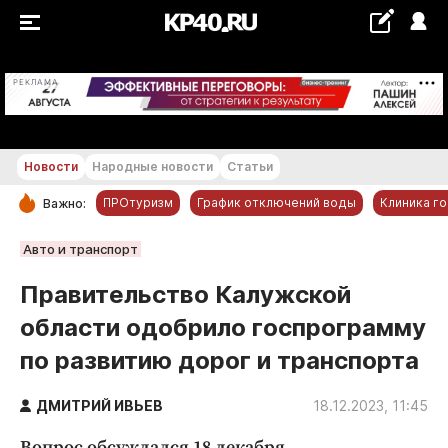
+20...+21 °С
РЕКЛАМА
Новости
Народные новости
Статьи
ПРОтуризм
График отключений воды
Клиника г
Важно:
РУБРИКИ
Авто и транспорт
Обнинск
Правительство Калужской
Новости компаний
области одобрило госпрограмму
Статьи
по развитию дорог и транспорта
Народные новости
Авто и транспорт
ДМИТРИЙ ИВЬЕВ
18.12.2023, 11:45
Благоустройство
Вопрос обсуждался 18 декабря.