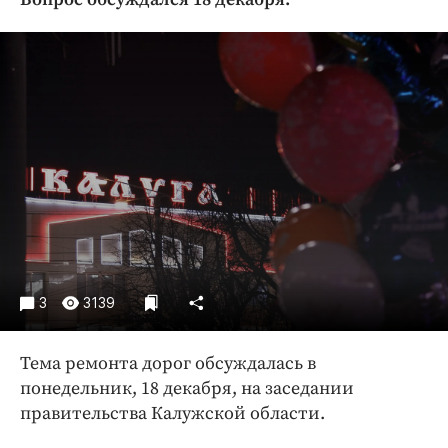
Криминал
Культура
Недвижимость и ЖКХ
Образование
Общество
Погода
Праздники
Происшествия
Спорт
Экономика и бизнес
3
3139
ПРОЕКТЫ
Тема ремонта дорог обсуждалась в
Блоги
понедельник, 18 декабря, на заседании
Издания
правительства Калужской области.
Медиаперсона