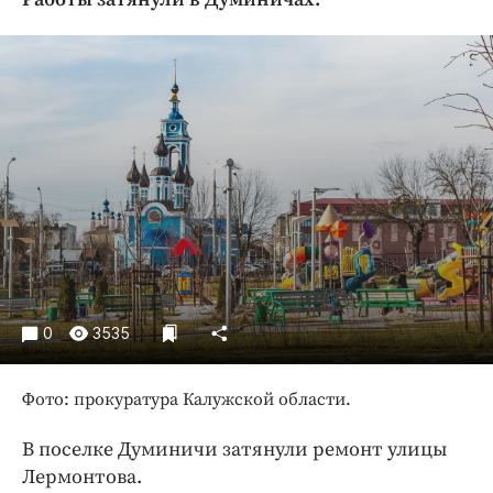
Криминал
Культура
Недвижимость и ЖКХ
Образование
Общество
Погода
Праздники
Происшествия
Спорт
Экономика и бизнес
0
3535
ПРОЕКТЫ
Фото: прокуратура Калужской области.
Блоги
Издания
В поселке Думиничи затянули ремонт улицы
Медиаперсона
Лермонтова.