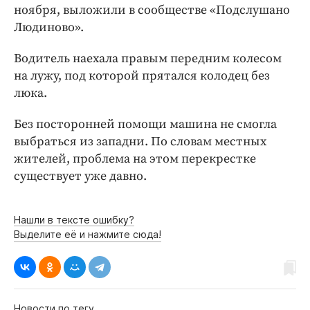
Интересное чтиво
ноября, выложили в сообществе «Подслушано
Клиника года
Людиново».
Бренд года
Водитель наехала правым передним колесом
Работодатель года
на лужу, под которой прятался колодец без
люка.
Без посторонней помощи машина не смогла
выбраться из западни. По словам местных
жителей, проблема на этом перекрестке
существует уже давно.
Нашли в тексте ошибку?
Выделите её и нажмите сюда!
Новости по тегу