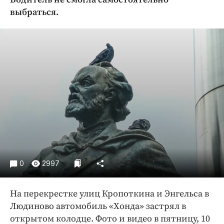
Криминал
выбраться.
Культура
Недвижимость и ЖКХ
Образование
Общество
Погода
Праздники
Происшествия
Спорт
Экономика и бизнес
ПРОЕКТЫ
0
2997
Блоги
На перекрестке улиц Кропоткина и Энгельса в
Издания
Людиново автомобиль «Хонда» застрял в
Медиаперсона
открытом колодце. Фото и видео в пятницу, 10