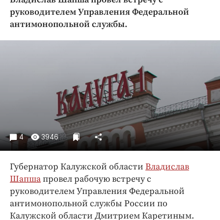
Криминал
руководителем Управления Федеральной
Культура
антимонопольной службы.
Недвижимость и ЖКХ
Образование
Общество
Погода
Праздники
Происшествия
Спорт
4
3946
Экономика и бизнес
ПРОЕКТЫ
Губернатор Калужской области
Владислав
Блоги
Шапша
провел рабочую встречу с
руководителем Управления Федеральной
Издания
антимонопольной службы России по
Медиаперсона
Калужской области Дмитрием Каретиным.