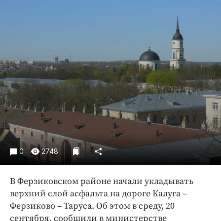
Криминал
Культура
Недвижимость и ЖКХ
Образование
Общество
Погода
Праздники
Происшествия
Спорт
Экономика и бизнес
0
2748
ПРОЕКТЫ
Блоги
В Ферзиковском районе начали укладывать
верхний слой асфальта на дороге Калуга –
Издания
Ферзиково – Таруса. Об этом в среду, 20
Медиаперсона
сентября, сообщили в министерстве