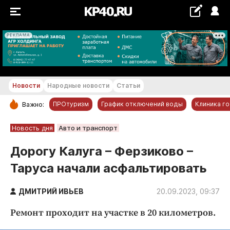
РЕКЛАМА
+27...+28 °С
Новости
Народные новости
Статьи
ПРОтуризм
График отключений воды
Клиника г
Важно:
РУБРИКИ
Новость дня
Авто и транспорт
Обнинск
Дорогу Калуга – Ферзиково –
Новости компаний
Таруса начали асфальтировать
Статьи
Народные новости
ДМИТРИЙ ИВЬЕВ
20.09.2023, 09:37
Авто и транспорт
Ремонт проходит на участке в 20 километров.
Благоустройство