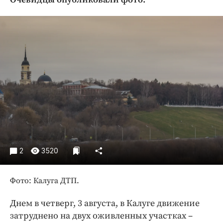
Криминал
Культура
Недвижимость и ЖКХ
Образование
Общество
Погода
Праздники
Происшествия
Спорт
Экономика и бизнес
2
3520
ПРОЕКТЫ
Фото: Калуга ДТП.
Блоги
Издания
Днем в четверг, 3 августа, в Калуге движение
Медиаперсона
затруднено на двух оживленных участках –