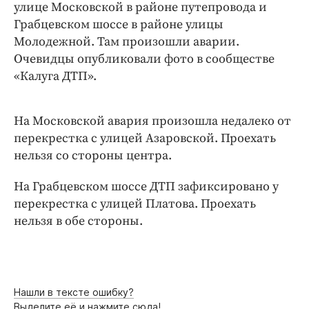
Интересное чтиво
улице Московской в районе путепровода и
Грабцевском шоссе в районе улицы
Клиника года
Молодежной. Там произошли аварии.
Бренд года
Очевидцы опубликовали фото в сообществе
Работодатель года
«Калуга ДТП».
На Московской авария произошла недалеко от
перекрестка с улицей Азаровской. Проехать
нельзя со стороны центра.
На Грабцевском шоссе ДТП зафиксировано у
перекрестка с улицей Платова. Проехать
нельзя в обе стороны.
Нашли в тексте ошибку?
Выделите её и нажмите сюда!