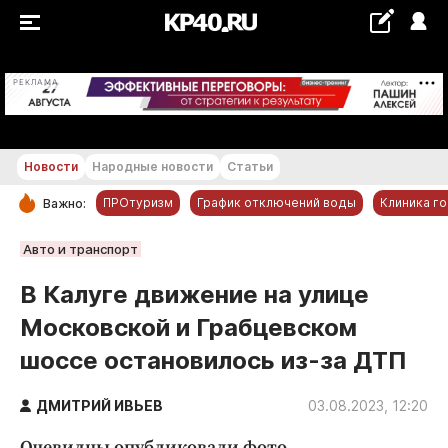
+22...+23 °С
РЕКЛАМА
Новости
Народные новости
Статьи
ПРОтуризм
График отключений воды
Клиника г
Важно:
РУБРИКИ
Авто и транспорт
Обнинск
В Калуге движение на улице
Новости компаний
Московской и Грабцевском
Статьи
шоссе остановилось из-за ДТП
Народные новости
Авто и транспорт
ДМИТРИЙ ИВЬЕВ
03.08.2023, 12:20
Благоустройство
Очевидцы опубликовали фото.