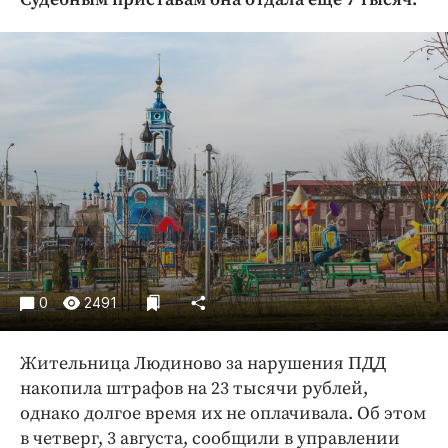
Криминал
Культура
Недвижимость и ЖКХ
Образование
Общество
Погода
Праздники
Происшествия
Спорт
Экономика и бизнес
0
2491
ПРОЕКТЫ
Жительница Людиново за нарушения ПДД
Блоги
накопила штрафов на 23 тысячи рублей,
Издания
однако долгое время их не оплачивала. Об этом
Медиаперсона
в четверг, 3 августа, сообщили в управлении