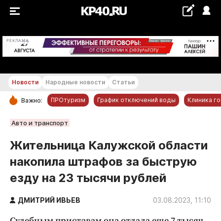
+20...+21 °С
РЕКЛАМА
Новости
Народные новости
Статьи
ПРОтуризм
График отключений воды
Клиника г
Важно:
РУБРИКИ
Авто и транспорт
Обнинск
Жительница Калужской области
Новости компаний
накопила штрафов за быструю
Статьи
езду на 23 тысячи рублей
Народные новости
Авто и транспорт
ДМИТРИЙ ИВЬЕВ
03.08.2023, 11:10
Благоустройство
Судебным приставам она отдала еще 7 тысяч.