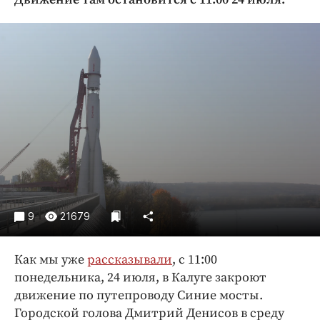
Криминал
Культура
Недвижимость и ЖКХ
Образование
Общество
Погода
Праздники
Происшествия
Спорт
Экономика и бизнес
9
21679
ПРОЕКТЫ
Как мы уже
рассказывали
, с 11:00
Блоги
понедельника, 24 июля, в Калуге закроют
Издания
движение по путепроводу Синие мосты.
Медиаперсона
Городской голова Дмитрий Денисов в среду