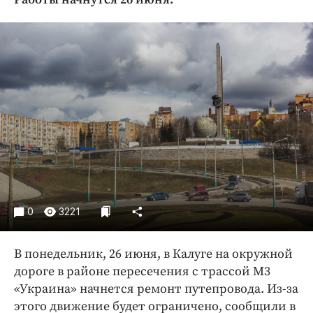
Криминал
Культура
Недвижимость и ЖКХ
Образование
Общество
Погода
Праздники
Происшествия
Спорт
Экономика и бизнес
0
3221
ПРОЕКТЫ
В понедельник, 26 июня, в Калуге на окружной
Блоги
дороге в районе пересечения с трассой М3
Издания
«Украина» начнется ремонт путепровода. Из-за
Медиаперсона
этого движение будет ограничено, сообщили в