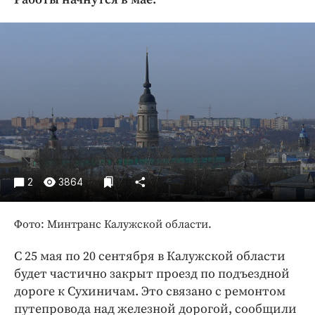
Криминал
Культура
Недвижимость и ЖКХ
Образование
Общество
Погода
Праздники
Происшествия
Спорт
2
3864
Экономика и бизнес
Фото: Минтранс Калужской области.
ПРОЕКТЫ
Блоги
С 25 мая по 20 сентября в Калужской области
будет частично закрыт проезд по подъездной
Издания
дороге к Сухиничам. Это связано с ремонтом
Медиаперсона
путепровода над железной дорогой, сообщили