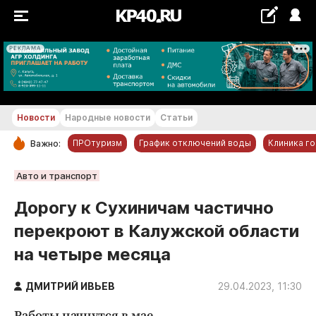
РЕКЛАМА
+18...+19 °С
Новости
Народные новости
Статьи
ПРОтуризм
График отключений воды
Клиника г
Важно:
РУБРИКИ
Авто и транспорт
Обнинск
Дорогу к Сухиничам частично
Новости компаний
перекроют в Калужской области
Статьи
на четыре месяца
Народные новости
Авто и транспорт
ДМИТРИЙ ИВЬЕВ
29.04.2023, 11:30
Благоустройство
Работы начнутся в мае.