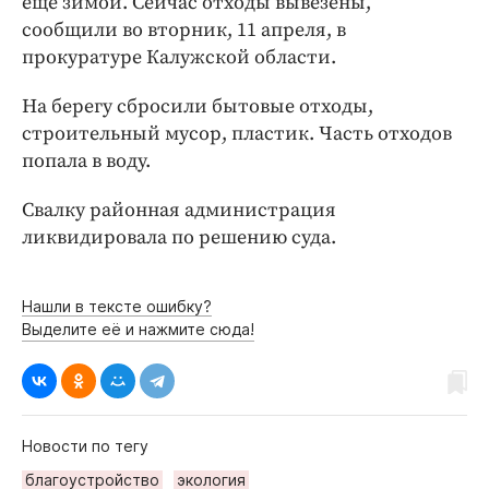
еще зимой. Сейчас отходы вывезены,
Интересное чтиво
сообщили во вторник, 11 апреля, в
Клиника года
прокуратуре Калужской области.
Бренд года
Работодатель года
На берегу сбросили бытовые отходы,
строительный мусор, пластик. Часть отходов
попала в воду.
Свалку районная администрация
ликвидировала по решению суда.
Нашли в тексте ошибку?
Выделите её и нажмите сюда!
Новости по тегу
благоустройство
экология