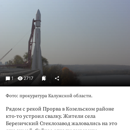
Криминал
Культура
Недвижимость и ЖКХ
Образование
Общество
Погода
Праздники
Происшествия
Спорт
1
2717
Экономика и бизнес
ПРОЕКТЫ
Фото: прокуратура Калужской области.
Блоги
Рядом с рекой Прорва в Козельском районе
Издания
кто-то устроил свалку. Жители села
Медиаперсона
Березичский Стеклозавод жаловались на это