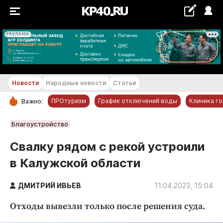
РЕКЛАМА
+28 °С
Новости
Народные новости
Статьи
ПРОтуризм
График отключений воды
Клиника г
Важно:
РУБРИКИ
Благоустройство
Обнинск
Свалку рядом с рекой устроили
Новости компаний
в Калужской области
Статьи
Народные новости
ДМИТРИЙ ИВЬЕВ
11.04.2023, 15:04
Авто и транспорт
Отходы вывезли только после решения суда.
Благоустройство