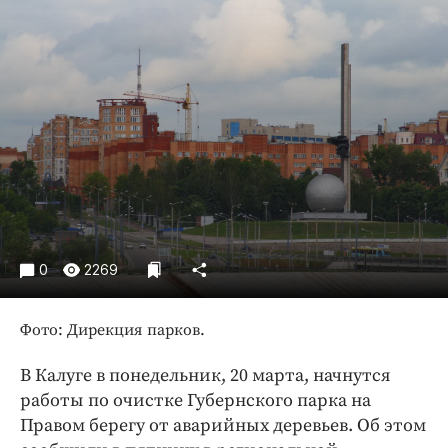
Криминал
Культура
Недвижимость и ЖКХ
Образование
Общество
Погода
Праздники
Происшествия
Спорт
0
2269
Экономика и бизнес
ПРОЕКТЫ
Фото: Дирекция парков.
Блоги
В Калуге в понедельник, 20 марта, начнутся
Издания
работы по очистке Губернского парка на
Медиаперсона
Правом берегу от аварийных деревьев. Об этом