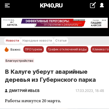
+20...+21 °С
РЕКЛАМА
Новости
Народные новости
Статьи
ПРОтуризм
График отключений воды
Клиника г
Важно:
РУБРИКИ
Благоустройство
Обнинск
В Калуге уберут аварийные
Новости компаний
деревья из Губернского парка
Статьи
Народные новости
ДМИТРИЙ ИВЬЕВ
17.03.2023, 18:48
Авто и транспорт
Работы начнутся 20 марта.
Благоустройство