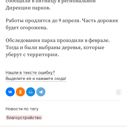
сообщили в пятницу в региональной
Интересное чтиво
Дирекции парков.
Клиника года
Бренд года
Работы продлятся до 9 апреля. Часть дорожек
Работодатель года
будет огорожена.
Обследования парка проходили в феврале.
Тогда и были выбраны деревья, которые
уберут с территории.
Нашли в тексте ошибку?
Выделите её и нажмите сюда!
Новости по тегу
благоустройство