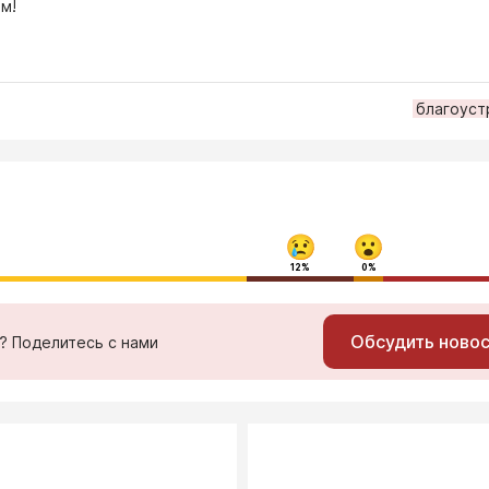
м!
благоуст
12%
0%
Обсудить ново
ь? Поделитесь с нами