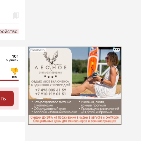
ройство
РЕКЛАМА
101
оценили
19%
сть