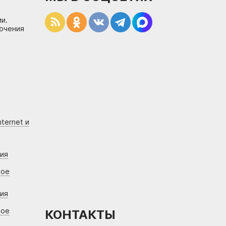
и.
лючения
ternet и
ния
вое
ния
вое
КОНТАКТЫ