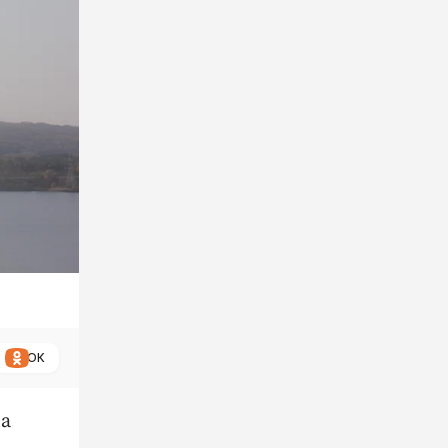
ОК
на