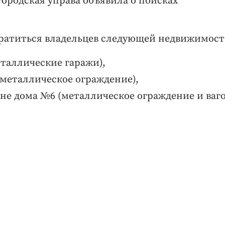
 городская управа объявила о поисках
братиться владельцев следующей недвижимост
еталлические гаражи),
 (металлическое ограждение),
оне дома №6 (металлическое ограждение и ваг