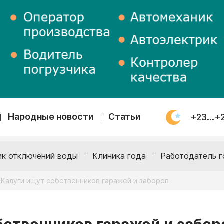
Народные новости
Статьи
+23...+
ик отключений воды
Клиника года
Работодатель г
 Калуги ищут собственников гаражей и заборов