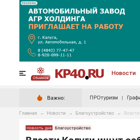
РЕКЛАМА
Новости
Обнинск
ПРОтуризм
Граф
Важно:
Главная
Новости
Благоустройство
Власти
→
→
→
Новость дня
Благоустройство