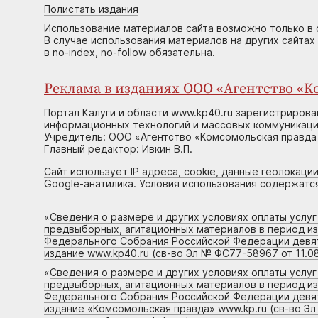
Полистать издания
Использование материалов сайта возможно только в 
В случае использования материалов на других сайтах
в no-index, no-follow обязательна.
Реклама в изданиях ООО «Агентство «Ко
Портал Калуги и области www.kp40.ru зарегистрирова
информационных технологий и массовых коммуникаций
Учредитель: ООО «Агентство «Комсомольская правда 
Главный редактор: Ивкин В.П.
Сайт использует IP адреса, cookie, данные геолокации
Google-анатилика. Условия использования содержатс
«
Сведения о размере и других условиях оплаты услу
предвыборных, агитационных материалов в период и
Федерального Собрания Российской Федерации девято
издание www.kp40.ru (св-во Эл № ФС77-58967 от 11.08
«
Сведения о размере и других условиях оплаты услу
предвыборных, агитационных материалов в период и
Федерального Собрания Российской Федерации девято
издание «Комсомольская правда» www.kp.ru (св-во Эл