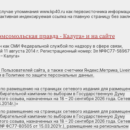
случае упоминания www.kp40.ru как первоисточника информаци
 активная индексируемая ссылка на главную страницу без зак
мсомольская правда - Калуга» и на сайте
н как СМИ Федеральной службой по надзору в сфере связи,
 11 августа 2014 г. Регистрационный номер: Эл №ФС77-58967
– Калуга»
 Пользователей сайта, а также счетчики Яндекс.Метрика, Livein
я в Политике по защите персональных данных.
г по размещению на страницах сетевого издания для размеще
збирательной кампании по выборам в Государственную Думу
го созыва, назначенных на 18 – 20 сентября 2026 года. Сете
.2014г.)
»
г по размещению на страницах сетевого издания для размеще
збирательной кампании по выборам в Государственную Думу
го созыва, назначенных на 18 – 20 сентября 2026 года. Сете
 № ФС77-80505 от 15.03.2021г.), размещение на региональном