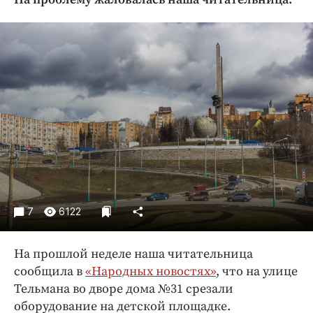
Криминал
Культура
Недвижимость и ЖКХ
Образование
Общество
Погода
Праздники
Происшествия
Спорт
Экономика и бизнес
7
6122
ПРОЕКТЫ
На прошлой неделе наша читательница
Блоги
сообщила в
«Народных новостях»
, что на улице
Издания
Тельмана во дворе дома №31 срезали
Медиаперсона
оборудование на детской площадке.