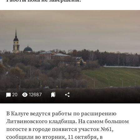
Криминал
Культура
Недвижимость и ЖКХ
Образование
Общество
Погода
Праздники
Происшествия
Спорт
Экономика и бизнес
20
12687
ПРОЕКТЫ
В Калуге ведутся работы по расширению
Блоги
Литвиновского кладбища. На самом большом
Издания
погосте в городе появится участок №61,
Медиаперсона
сообщили во вторник, 11 октября, в