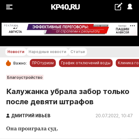
+24...+25 °С
РЕКЛАМА
Новости
Народные новости
Статьи
ПРОтуризм
График отключений воды
Клиника г
Важно:
РУБРИКИ
Благоустройство
Обнинск
Калужанка убрала забор только
Новости компаний
после девяти штрафов
Статьи
Народные новости
ДМИТРИЙ ИВЬЕВ
20.07.2022, 10:47
Авто и транспорт
Она проиграла суд.
Благоустройство