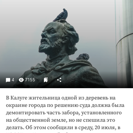
Криминал
Культура
Недвижимость и ЖКХ
Образование
Общество
Погода
Праздники
Происшествия
Спорт
4
7155
Экономика и бизнес
ПРОЕКТЫ
В Калуге жительница одной из деревень на
окраине города по решению суда должна была
Блоги
демонтировать часть забора, установленного
Издания
на общественной земле, но не спешила это
Медиаперсона
делать. Об этом сообщили в среду, 20 июля, в