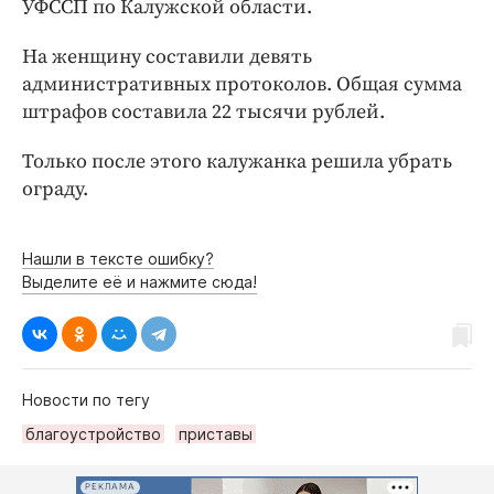
УФССП по Калужской области.
Интересное чтиво
Клиника года
На женщину составили девять
Бренд года
административных протоколов. Общая сумма
Работодатель года
штрафов составила 22 тысячи рублей.
Только после этого калужанка решила убрать
ограду.
Нашли в тексте ошибку?
Выделите её и нажмите сюда!
Новости по тегу
благоустройство
приставы
РЕКЛАМА