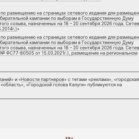
г по размещению на страницах сетевого издания для размеще
збирательной кампании по выборам в Государственную Думу
го созыва, назначенных на 18 – 20 сентября 2026 года. Сете
.2014г.)
»
г по размещению на страницах сетевого издания для размеще
збирательной кампании по выборам в Государственную Думу
го созыва, назначенных на 18 – 20 сентября 2026 года. Сете
 № ФС77-80505 от 15.03.2021г.), размещение на региональном
паний
» и «
Новости партнеров
» с тегами «реклама», «городская
 «область», «Городской голова Калуги» публикуются на
18+