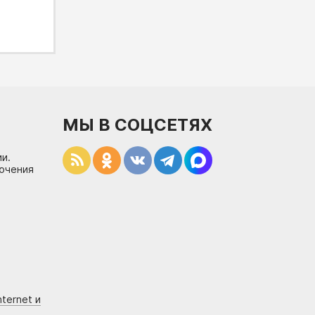
МЫ В СОЦСЕТЯХ
и.
лючения
ternet и