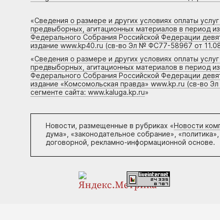
«
Сведения о размере и других условиях оплаты услу
предвыборных, агитационных материалов в период и
Федерального Собрания Российской Федерации девято
издание www.kp40.ru (св-во Эл № ФС77-58967 от 11.08
«
Сведения о размере и других условиях оплаты услу
предвыборных, агитационных материалов в период и
Федерального Собрания Российской Федерации девято
издание «Комсомольская правда» www.kp.ru (св-во Эл
сегменте сайта: www.kaluga.kp.ru
»
Новости, размещенные в рубриках «
Новости ком
дума», «законодательное собрание», «политика»,
договорной, рекламно-информационной основе.