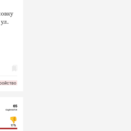
новку
ул.
ройство
65
оценили
17%