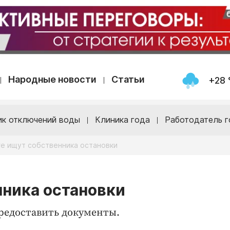
Народные новости
Статьи
+28 
ик отключений воды
Клиника года
Работодатель г
ге ищут собственника остановки
нника остановки
предоставить документы.