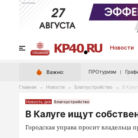
РЕКЛАМА
Новости
Обнинск
ПРОтуризм
Граф
Важно:
Главная
Новости
Благоустройство
В Калу
→
→
→
Новость дня
Благоустройство
В Калуге ищут собстве
Городская управа просит владельца 