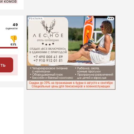
й комов
РЕКЛАМА
49
оценили
63%
сть