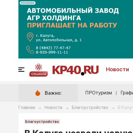
РЕКЛАМА
Новости
Обнинск
ПРОтуризм
Граф
Важно:
Главная
Новости
Благоустройство
В Калу
→
→
→
Благоустройство