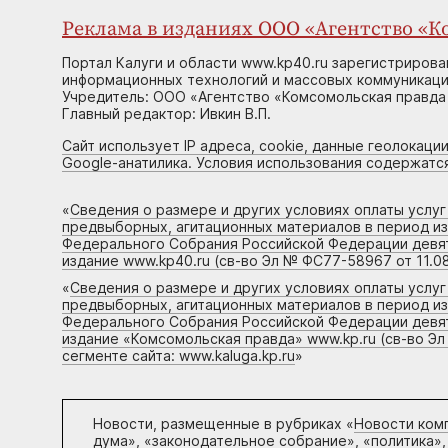
Реклама в изданиях ООО «Агентство «Ко
Портал Калуги и области www.kp40.ru зарегистрирова
информационных технологий и массовых коммуникаций
Учредитель: ООО «Агентство «Комсомольская правда 
Главный редактор: Ивкин В.П.
Сайт использует IP адреса, cookie, данные геолокации
Google-анатилика. Условия использования содержатс
«
Сведения о размере и других условиях оплаты услу
предвыборных, агитационных материалов в период и
Федерального Собрания Российской Федерации девято
издание www.kp40.ru (св-во Эл № ФС77-58967 от 11.08
«
Сведения о размере и других условиях оплаты услу
предвыборных, агитационных материалов в период и
Федерального Собрания Российской Федерации девято
издание «Комсомольская правда» www.kp.ru (св-во Эл
сегменте сайта: www.kaluga.kp.ru
»
Новости, размещенные в рубриках «
Новости ком
дума», «законодательное собрание», «политика»,