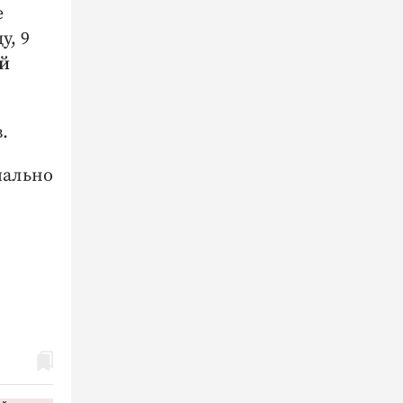
е
у, 9
ей
.
чально