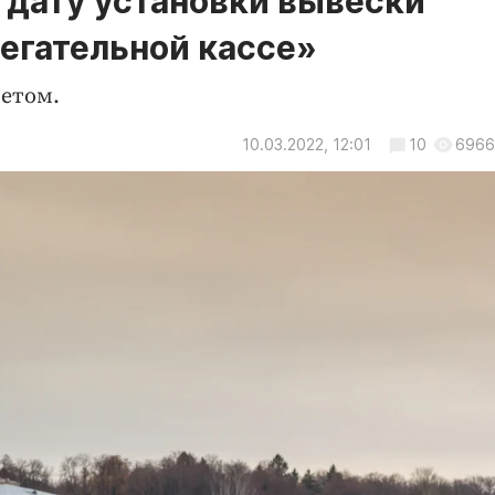
ю дату установки вывески
регательной кассе»
летом.
10.03.2022, 12:01
10
6966