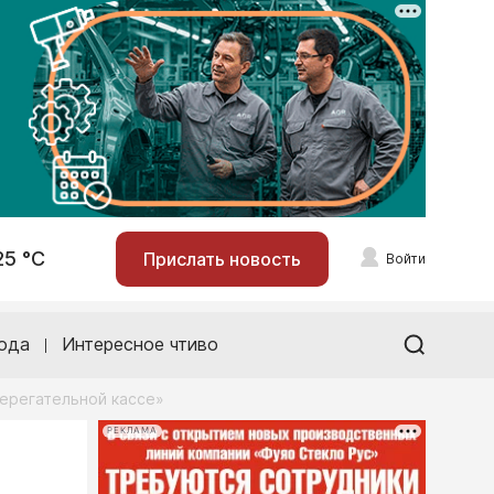
25 °С
Прислать новость
Войти
ода
Интересное чтиво
берегательной кассе»
РЕКЛАМА