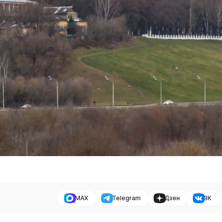
MAX
Telegram
Дзен
ВК