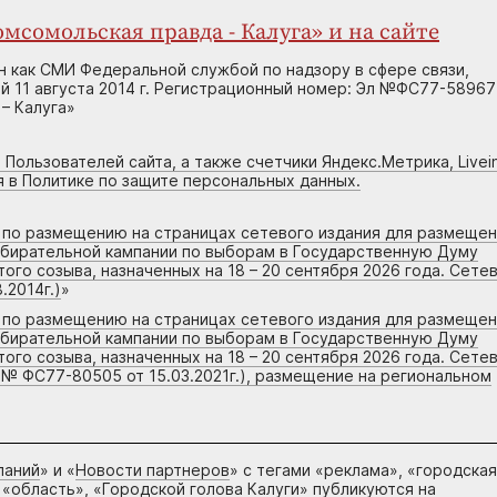
мсомольская правда - Калуга» и на сайте
н как СМИ Федеральной службой по надзору в сфере связи,
 11 августа 2014 г. Регистрационный номер: Эл №ФС77-58967
– Калуга»
 Пользователей сайта, а также счетчики Яндекс.Метрика, Livein
я в Политике по защите персональных данных.
г по размещению на страницах сетевого издания для размеще
збирательной кампании по выборам в Государственную Думу
го созыва, назначенных на 18 – 20 сентября 2026 года. Сете
.2014г.)
»
г по размещению на страницах сетевого издания для размеще
збирательной кампании по выборам в Государственную Думу
го созыва, назначенных на 18 – 20 сентября 2026 года. Сете
 № ФС77-80505 от 15.03.2021г.), размещение на региональном
паний
» и «
Новости партнеров
» с тегами «реклама», «городская
 «область», «Городской голова Калуги» публикуются на