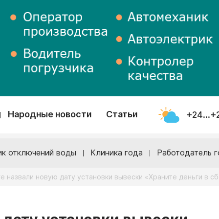
Народные новости
Статьи
+24...+
ик отключений воды
Клиника года
Работодатель г
ге назвали новую дату установки вывески «Храните деньги в с