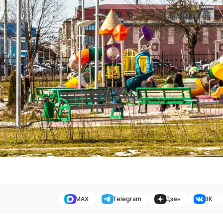
MAX
Telegram
Дзен
ВК