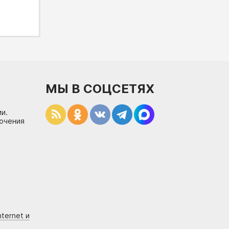
МЫ В СОЦСЕТЯХ
и.
лючения
ternet и