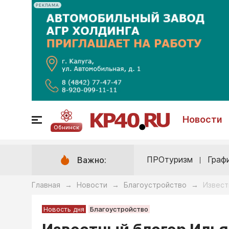
РЕКЛАМА
Новости
Обнинск
ПРОтуризм
Граф
Важно:
Главная
Новости
Благоустройство
Извест
→
→
→
Новость дня
Благоустройство