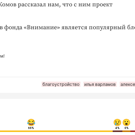
омов рассказал нам, что с ним проект
ов фонда «Внимание» является популярный бл
м!
благоустройство
илья варламов
алексе
66%
4%
0%