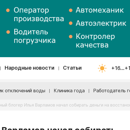
Народные новости
Статьи
+16...+
ик отключений воды
Клиника года
Работодатель г
ный блогер Илья Варламов начал собирать деньги на восстано