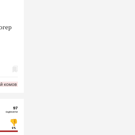
огер
й комов
97
оценили
9%