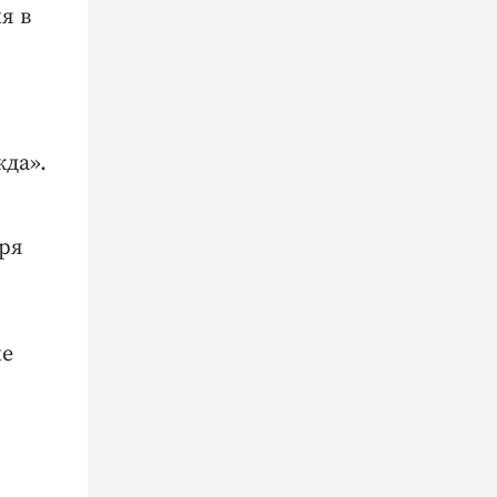
я в
да».
бря
ые