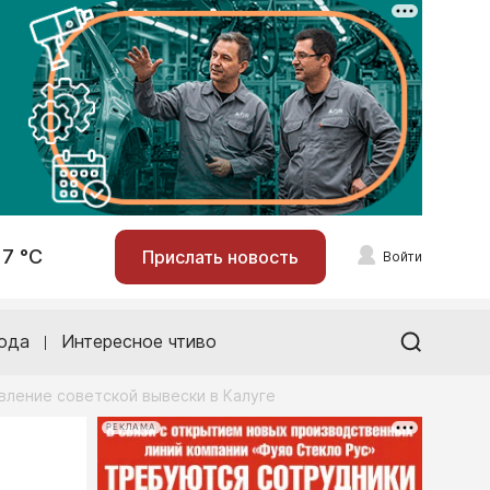
17 °С
Прислать новость
Войти
ода
Интересное чтиво
вление советской вывески в Калуге
РЕКЛАМА