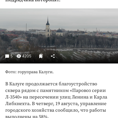
Криминал
Культура
Недвижимость и ЖКХ
Образование
Общество
Погода
Праздники
5
4205
Происшествия
Спорт
Фото: горуправа Калуги.
Экономика и бизнес
В Калуге продолжается благоустройство
ПРОЕКТЫ
сквера рядом с памятником «Паровоз серии
Блоги
Л-3540» на пересечении улиц Ленина и Карла
Либкнехта. В четверг, 19 августа, управление
Издания
городского хозяйства сообщило, что работы
Медиаперсона
выполнены на 58%.