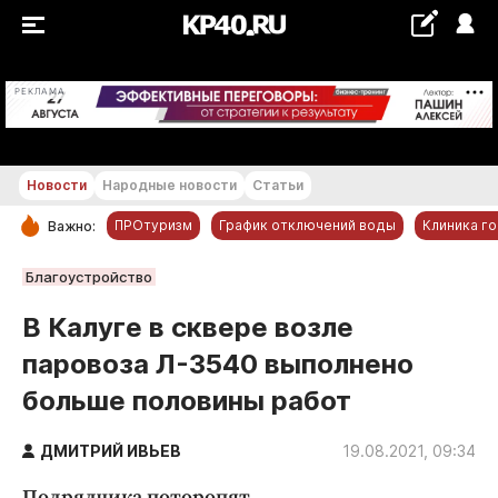
+24...+25 °С
РЕКЛАМА
Новости
Народные новости
Статьи
ПРОтуризм
График отключений воды
Клиника г
Важно:
РУБРИКИ
Благоустройство
Обнинск
В Калуге в сквере возле
Новости компаний
паровоза Л-3540 выполнено
Статьи
больше половины работ
Народные новости
Авто и транспорт
ДМИТРИЙ ИВЬЕВ
19.08.2021, 09:34
Благоустройство
Подрядчика поторопят.