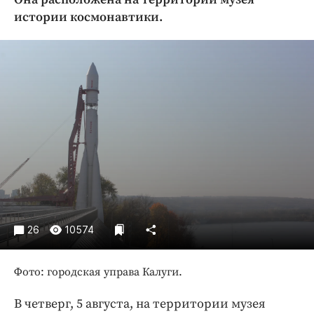
Криминал
истории космонавтики.
Культура
Недвижимость и ЖКХ
Образование
Общество
Погода
Праздники
Происшествия
Спорт
Экономика и бизнес
ПРОЕКТЫ
26
10574
Блоги
Фото: городская управа Калуги.
Издания
Медиаперсона
В четверг, 5 августа, на территории музея