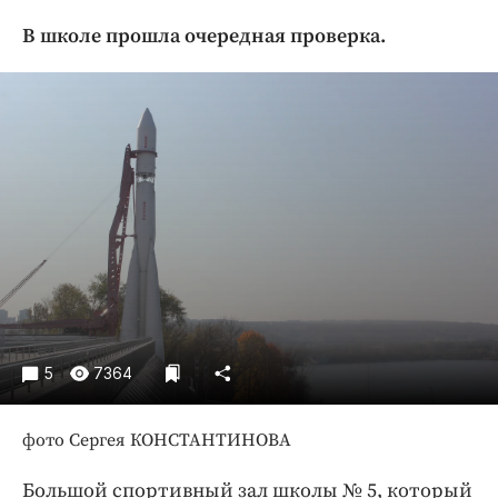
Криминал
В школе прошла очередная проверка.
Культура
Недвижимость и ЖКХ
Образование
Общество
Погода
Праздники
Происшествия
Спорт
Экономика и бизнес
ПРОЕКТЫ
5
7364
Блоги
Издания
фото Сергея КОНСТАНТИНОВА
Медиаперсона
Большой спортивный зал школы № 5, который