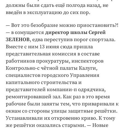
Интересное чтиво
должны были сдать ещё полгода назад, не
Клиника года
введён в эксплуатацию до сих пор.
Бренд года
— Вот это безобразие можно приостановить?!
Работодатель года
— в озмущается
директор школы Сергей
ЗЕЛЕНОВ
, едва переступив порог спортзала.
Вместе с ним 13 июня сюда пришла
представительная комиссия в составе
работников прокуратуры, инспекторов
Контрольно-с чётной палаты Калуги,
специалистов городского Управления
капитального строительства и
представителей компании-п одрядчика,
ремонтировавшей зал. Как раз в это время
рабочие были заняты тем, что приваривали к
окнам со стороны улицы защитные решётки.
Устанавливали их откровенно криво. К тому
же решётки оказались старыми. — Новые