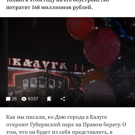
Криминал
потратят 168 миллионов рублей.
Культура
Недвижимость и ЖКХ
Образование
Общество
Погода
Праздники
Происшествия
Спорт
Экономика и бизнес
ПРОЕКТЫ
26
9037
Блоги
Как мы писали, ко Дню города в Калуге
Издания
откроют Губернский парк на Правом берегу. О
Медиаперсона
том, что он будет из себя представлять, в