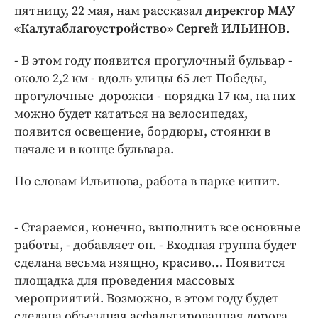
Интересное чтиво
пятницу, 22 мая, нам рассказал
директор МАУ
Клиника года
«Калугаблагоустройство» Сергей ИЛЬИНОВ
.
Бренд года
- В этом году появится прогулочный бульвар -
Работодатель года
около 2,2 км - вдоль улицы 65 лет Победы,
прогулочные дорожки - порядка 17 км, на них
можно будет кататься на велосипедах,
появится освещение, бордюры, стоянки в
начале и в конце бульвара.
По словам Ильинова, работа в парке кипит.
- Стараемся, конечно, выполнить все основные
работы, - добавляет он. - Входная группа будет
сделана весьма изящно, красиво… Появится
площадка для проведения массовых
мероприятий. Возможно, в этом году будет
сделана объездная асфальтированная дорога