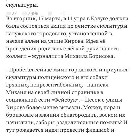
Криминал
скульптуры.
Культура
27
7699
Во вторник, 17 марта, в 11 утра в Калуге должна
Недвижимость и ЖКХ
была состояться акция по очистке скульптуры
Образование
калужского городового, установленной в
Общество
начале аллеи на улице Кирова. Идея её
проведения родилась с лёгкой руки нашего
Погода
коллеги – журналиста Михаила Борисова.
Праздники
Происшествия
- Пробегал сейчас мимо городового и приуныл:
Спорт
скульптуры полицейского и его собаки
грязные, непрезентабельные, - написал
Экономика и бизнес
Михаил на своей личной страничке в
ПРОЕКТЫ
социальной сети «Фейсбук». – Песок с улицы
Кирова более-менее вывезли. Может, пора и
Блоги
бронзовые изваяния облагородить, воском их
Издания
начистить, заборы разделительные помыть? И
Медиаперсона
тут рождается идея: провести флешмоб и