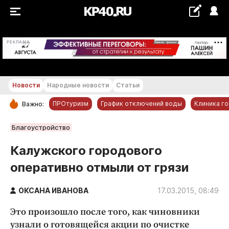
+26...+27 °С
РЕКЛАМА
Новости
Народные новости
Статьи
ПРОтуризм
График отключений воды
Клиника г
Важно:
РУБРИКИ
Благоустройство
Обнинск
Калужского городового
Новости компаний
оперативно отмыли от грязи
Статьи
Народные новости
ОКСАНА ИВАНОВА
17.03.2015, 08:49
Авто и транспорт
Это произошло после того, как чиновники
Благоустройство
узнали о готовящейся акции по очистке