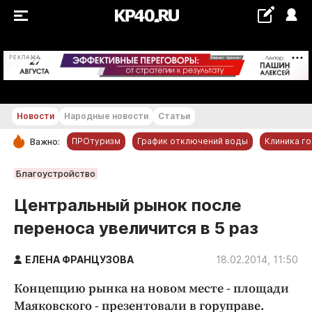
+18...+19 °С
РЕКЛАМА
Новости
Народные новости
Статьи
ПРОтуризм
График отключений воды
Клиника г
Важно:
РУБРИКИ
Благоустройство
Обнинск
Центральный рынок после
Новости компаний
переноса увеличится в 5 раз
Статьи
Народные новости
ЕЛЕНА ФРАНЦУЗОВА
18.02.2014, 11:50
Авто и транспорт
Концепцию рынка на новом месте - площади
Благоустройство
Маяковского - презентовали в горуправе.