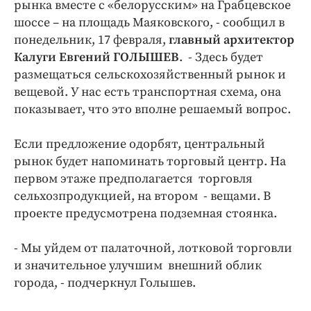
Интересное чтиво
рынка вместе с «белорусским» на Грабцевское
шоссе – на площадь Маяковского, - сообщил в
Клиника года
понедельник, 17 февраля,
главный архитектор
Бренд года
Калуги Евгений ГОЛЫШЕВ
. - Здесь будет
Работодатель года
размещаться сельскохозяйственный рынок и
вещевой. У нас есть транспортная схема, она
показывает, что это вполне решаемый вопрос.
Если предложение одорбят, центральный
рынок будет напоминать торговый центр. На
первом этаже предполагается торговля
сельхозпродукцией, на втором - вещами. В
проекте предусмотрена подземная стоянка.
- Мы уйдем от палаточной, лотковой торговли
и значительное улучшим внешний облик
города, - подчеркнул Голышев.