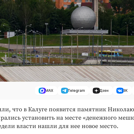
MAX
Telegram
Дзен
ВК
ли, что в Калуге появится памятник Никола
ирались установить на месте «денежного мешк
едели власти нашли для нее новое место.