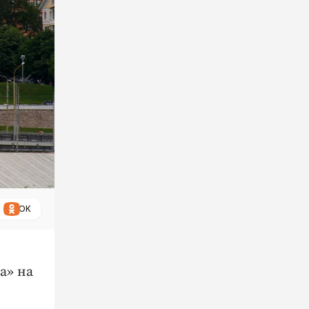
ОК
ю
а» на