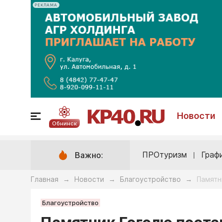
РЕКЛАМА
Новости
Обнинск
ПРОтуризм
Граф
Важно:
Главная
Новости
Благоустройство
Памятн
→
→
→
Благоустройство