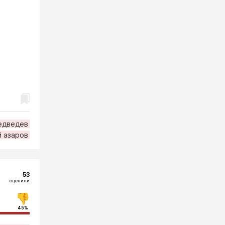
едведев
й азаров
53
оценили
45%