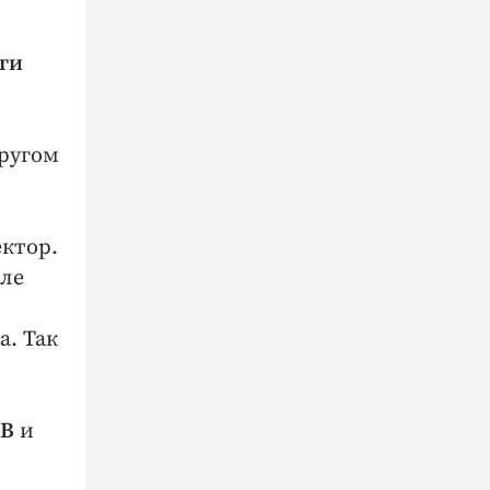
ги
другом
ектор.
зле
а. Так
ЕВ
и