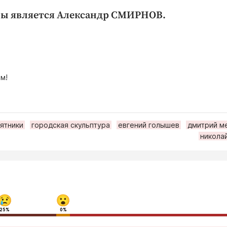
ры является Александр СМИРНОВ.
м!
ятники
городская скульптура
евгений голышев
дмитрий м
никола
25%
0%