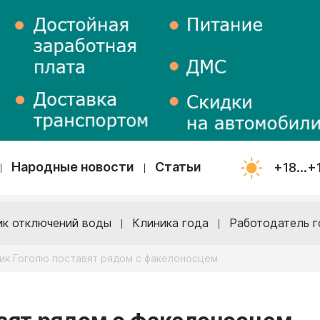
Народные новости
Статьи
+18...+
ик отключений воды
Клиника года
Работодатель г
ик Гоголю поставят рядом с факелоносцем