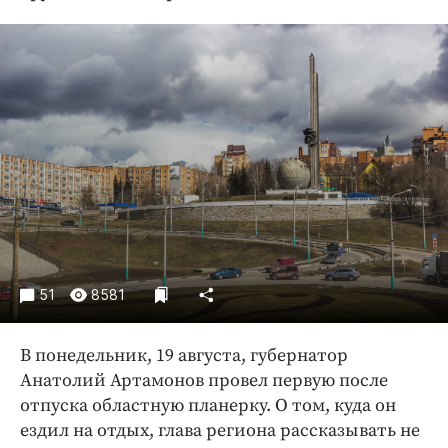
Криминал
Культура
Недвижимость и ЖКХ
Образование
Общество
Погода
Праздники
Происшествия
Спорт
Экономика и бизнес
51
8581
ПРОЕКТЫ
В понедельник, 19 августа, губернатор
Блоги
Анатолий Артамонов провел первую после
Издания
отпуска областную планерку. О том, куда он
Медиаперсона
ездил на отдых, глава региона рассказывать не