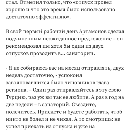
Интересное чтиво
стал. Отметил только, что «отпуск провел
хорошо и что это время было использовано
Клиника года
достаточно эффективно».
Бренд года
Работодатель года
В свой первый рабочий день Артамонов сделал
подчиненным неожиданное предложение – он
рекомендовал им хотя бы один из двух
отпусков проводить в… санатории.
- Я не собираюсь вас на месяц отправлять, двух
недель достаточно, - успокоил
заволновавшихся было чиновников глава
региона. – Один раз отправляйтесь в эту свою
Турцию, раз уж вы так ее любите. А раз в год на
две недели – в санаторий. Съездите,
полечитесь. Приедете и будете работать, чтоб
никто не болел и не чихал. А то смотришь: не
успел приехать из отпуска и уже на