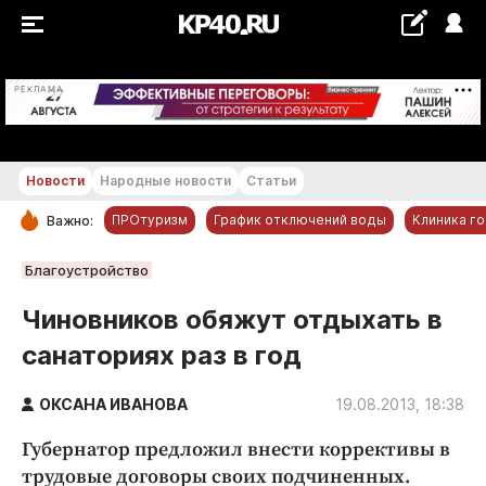
+26...+27 °С
РЕКЛАМА
Новости
Народные новости
Статьи
ПРОтуризм
График отключений воды
Клиника г
Важно:
РУБРИКИ
Благоустройство
Обнинск
Чиновников обяжут отдыхать в
Новости компаний
санаториях раз в год
Статьи
Народные новости
ОКСАНА ИВАНОВА
19.08.2013, 18:38
Авто и транспорт
Губернатор предложил внести коррективы в
Благоустройство
трудовые договоры своих подчиненных.