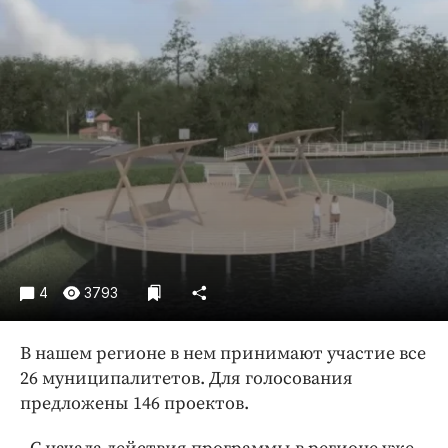
Криминал
Культура
Недвижимость и ЖКХ
Образование
Общество
Погода
Праздники
Происшествия
Спорт
Экономика и бизнес
4
3793
ПРОЕКТЫ
В нашем регионе в нем принимают участие все
Блоги
26 муниципалитетов. Для голосования
Издания
предложены 146 проектов.
Медиаперсона