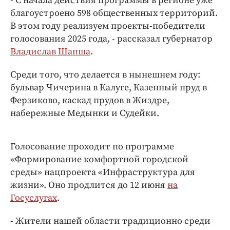
- С начала действия программы в регионе уже
Интересное чтиво
благоустроено 598 общественных территорий.
Клиника года
В этом году реализуем проекты-победители
Бренд года
голосования 2025 года, - рассказал губернатор
Работодатель года
Владислав Шапша
.
Среди того, что делается в нынешнем году:
бульвар Чичерина в Калуге, Казенный пруд в
Ферзиково, каскад прудов в Жиздре,
набережные Медынки и Судейки.
Голосование проходит по программе
«Формирование комфортной городской
среды» нацпроекта «Инфраструктура для
жизни». Оно продлится до 12 июня
на
Госуслугах
.
- Жители нашей области традиционно среди