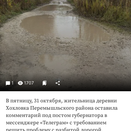
Криминал
Культура
Недвижимость и ЖКХ
Образование
Общество
Погода
Праздники
Происшествия
Спорт
Экономика и бизнес
1
1707
ПРОЕКТЫ
В пятницу, 31 октября, жительница деревни
Блоги
Хохловка Перемышльского района оставила
комментарий под постом губернатора в
Издания
мессенджере «Телеграм» с требованием
Медиаперсона
решить проблему с разбитой дорогой.