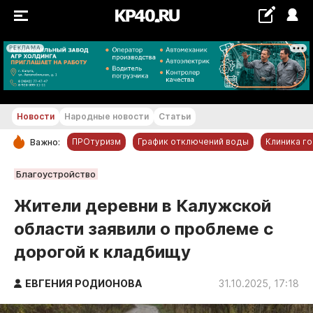
РЕКЛАМА
+16...+17 °С
Новости
Народные новости
Статьи
ПРОтуризм
График отключений воды
Клиника г
Важно:
РУБРИКИ
Благоустройство
Обнинск
Жители деревни в Калужской
Новости компаний
области заявили о проблеме с
Статьи
дорогой к кладбищу
Народные новости
Авто и транспорт
ЕВГЕНИЯ РОДИОНОВА
31.10.2025, 17:18
Благоустройство