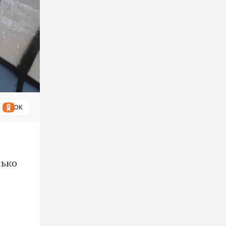
ОК
лько