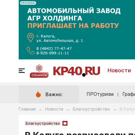
РЕКЛАМА
Новости
Обнинск
ПРОтуризм
Граф
Важно:
Главная
Новости
Благоустройство
В Калу
→
→
→
Благоустройство