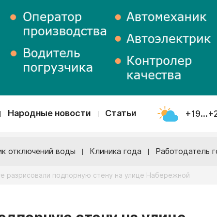
Народные новости
Статьи
+19...+
ик отключений воды
Клиника года
Работодатель г
ге разрисовали подпорную стену на улице Набережной