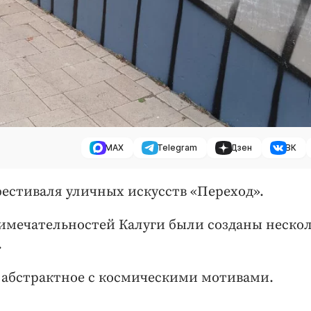
MAX
Telegram
Дзен
ВК
фестиваля уличных искусств «Переход».
имечательностей Калуги были созданы неско
.
 абстрактное с космическими мотивами.