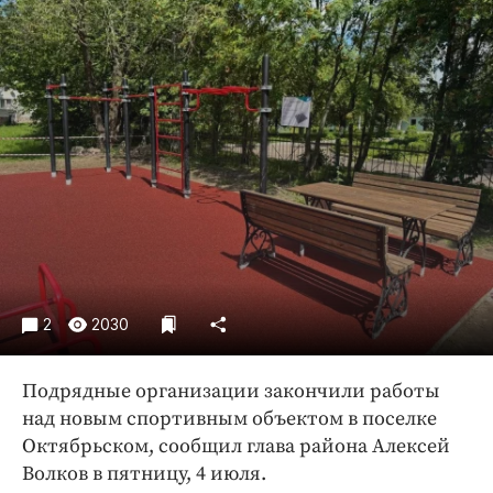
Криминал
Культура
Недвижимость и ЖКХ
Образование
Общество
Погода
Праздники
Происшествия
Спорт
Экономика и бизнес
2
2030
ПРОЕКТЫ
Подрядные организации закончили работы
Блоги
над новым спортивным объектом в поселке
Издания
Октябрьском, сообщил глава района Алексей
Медиаперсона
Волков в пятницу, 4 июля.