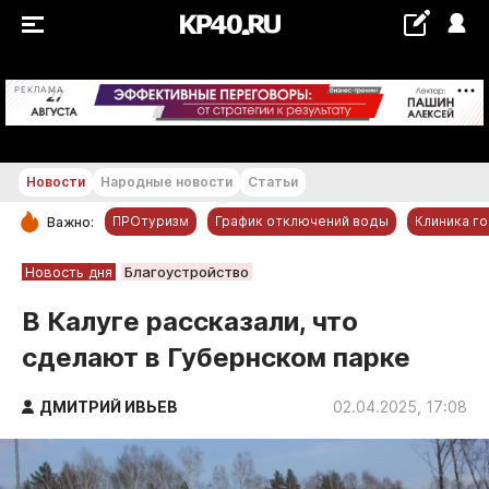
+15...+16 °С
РЕКЛАМА
Новости
Народные новости
Статьи
ПРОтуризм
График отключений воды
Клиника г
Важно:
РУБРИКИ
Новость дня
Благоустройство
Обнинск
В Калуге рассказали, что
Новости компаний
сделают в Губернском парке
Статьи
Народные новости
ДМИТРИЙ ИВЬЕВ
02.04.2025, 17:08
Авто и транспорт
Благоустройство