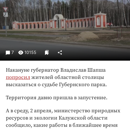
Криминал
Культура
Недвижимость и ЖКХ
Образование
Общество
Погода
7
10155
Праздники
Происшествия
Накануне губернатор Владислав Шапша
Спорт
попросил
жителей областной столицы
Экономика и бизнес
высказаться о судьбе Губернского парка.
ПРОЕКТЫ
Территория давно пришла в запустение.
Блоги
А в среду, 2 апреля, министерство природных
Издания
ресурсов и экологии Калужской области
Медиаперсона
сообщило, какие работы в ближайшее время