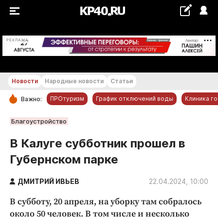
+29...+30 °С
РЕКЛАМА
Новости
Народные новости
Статьи
ПРОтуризм
График отключений воды
Клиника г
Важно:
РУБРИКИ
Благоустройство
Обнинск
В Калуге субботник прошел в
Новости компаний
Губернском парке
Статьи
Народные новости
ДМИТРИЙ ИВЬЕВ
22.04.2024, 10:00
Авто и транспорт
В субботу, 20 апреля, на уборку там собралось
Благоустройство
около 50 человек. В том числе и несколько