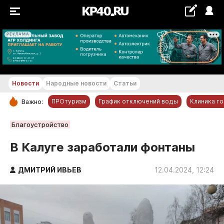
РЕКЛАМА
+18...+19 °С
Новости
Народные новости
Статьи
ПРОтуризм
График отключений воды
Клиника г
Важно:
РУБРИКИ
Благоустройство
Обнинск
В Калуге заработали фонтаны
Новости компаний
ДМИТРИЙ ИВЬЕВ
Статьи
12.04.2024, 12:24
Народные новости
Авто и транспорт
Благоустройство