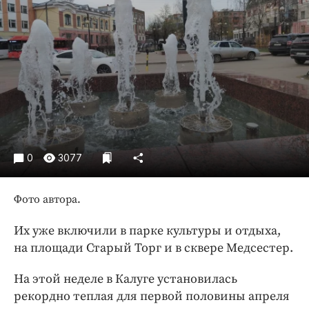
Криминал
Культура
Недвижимость и ЖКХ
Образование
Общество
Погода
Праздники
Происшествия
0
3077
Спорт
Экономика и бизнес
Фото автора.
ПРОЕКТЫ
Их уже включили в парке культуры и отдыха,
на площади Старый Торг и в сквере Медсестер.
Блоги
Издания
На этой неделе в Калуге установилась
Медиаперсона
рекордно теплая для первой половины апреля