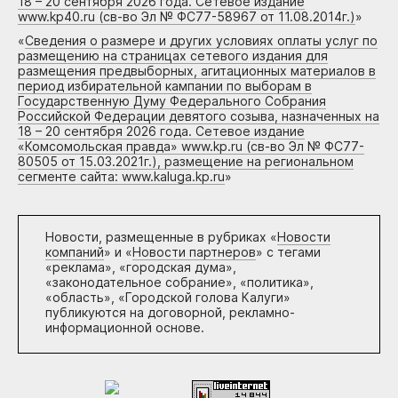
18 – 20 сентября 2026 года. Сетевое издание
www.kp40.ru (св-во Эл № ФС77-58967 от 11.08.2014г.)
»
«
Сведения о размере и других условиях оплаты услуг по
размещению на страницах сетевого издания для
размещения предвыборных, агитационных материалов в
период избирательной кампании по выборам в
Государственную Думу Федерального Собрания
Российской Федерации девятого созыва, назначенных на
18 – 20 сентября 2026 года. Сетевое издание
«Комсомольская правда» www.kp.ru (св-во Эл № ФС77-
80505 от 15.03.2021г.), размещение на региональном
сегменте сайта: www.kaluga.kp.ru
»
Новости, размещенные в рубриках «
Новости
компаний
» и «
Новости партнеров
» с тегами
«реклама», «городская дума»,
«законодательное собрание», «политика»,
«область», «Городской голова Калуги»
публикуются на договорной, рекламно-
информационной основе.