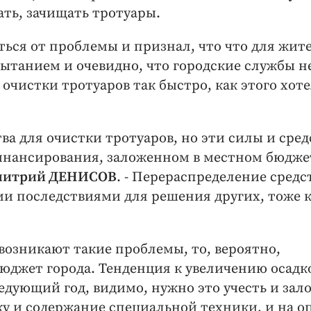
ать, зачищать тротуары.
ься от проблемы и признал, что что для жит
ытанием и очевидно, что городские службы н
очистки тротуаров так быстро, как этого хот
тва для очистки тротуаров, но эти силы и сред
ансирования, заложенном в местном бюджет
 Дмитрий ДЕНИСОВ
. - Перераспределение средс
ми последствиями для решения других, тоже 
озникают такие проблемы, то, вероятно,
юджет города. Тенденция к увеличению осадк
едующий год, видимо, нужно это учесть и зал
у и содержание специальной техники, и на о