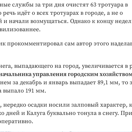
ные службы за три дня очистят 63 тротуара в
речь идёт о всех тротуарах в городе, а не о
 и начали возмущаться. Однако к концу недел
ивилизованнее.
ик прокомментировал сам автор этого надела
нега, выпадающего на город, увеличивается в р
ачальника управления городским хозяйство
еднем за декабрь и январь выпадает 89,1 мм, то 
а выпало 191 мм.
 нередко осадки носили залповый характер, к
о дней и Калуга буквально тонула в снегу. Пр
оперативно.