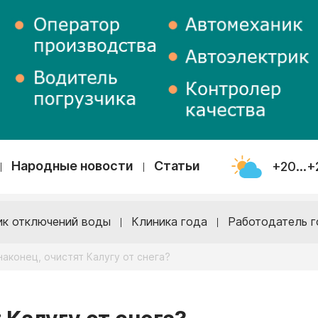
Народные новости
Статьи
+20...+
ик отключений воды
Клиника года
Работодатель г
наконец, очистят Калугу от снега?