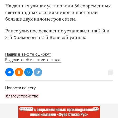
Интересное чтиво
На данных улицах установили 86 современных
Клиника года
светодиодных светильников и пострили
Бренд года
больше двух километров сетей.
Работодатель года
Ранее уличное освещение установили на 2-й и
3-й Холмовой и 2-й Ясневой улицах.
Нашли в тексте ошибку?
Выделите её и нажмите сюда!
Новости по тегу
благоустройство
РЕКЛАМА