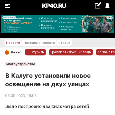
РЕКЛАМА
+16...+17 °С
Новости
Народные новости
Статьи
ПРОтуризм
График отключений воды
Клиника г
Важно:
РУБРИКИ
Благоустройство
Обнинск
В Калуге установили новое
Новости компаний
освещение на двух улицах
Статьи
Народные новости
05.09.2023, 16:05
Авто и транспорт
Было построено два километра сетей.
Благоустройство