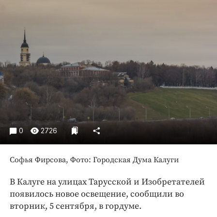
Криминал
Культура
Недвижимость и ЖКХ
Образование
Общество
Погода
Праздники
Происшествия
Спорт
0
2726
Экономика и бизнес
ПРОЕКТЫ
Софья Фирсова, Фото: Городская Дума Калуги
Блоги
В Калуге на улицах Тарусской и Изобретателей
Издания
появилось новое освещение, сообщили во
Медиаперсона
вторник, 5 сентября, в гордуме.