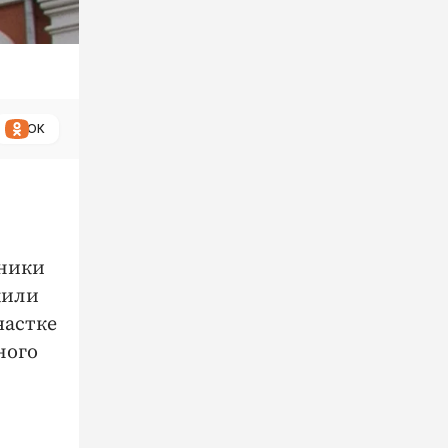
ОК
нники
жили
частке
ного