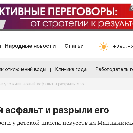
Народные новости
Статьи
+29...+
ик отключений воды
Клиника года
Работодатель г
ге уложили новый асфальт и разрыли его
й асфальт и разрыли его
роги у детской школы искусств на Малинника