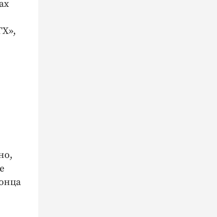
ах
ГХ»,
но,
е
онца