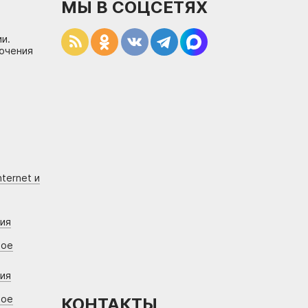
МЫ В СОЦСЕТЯХ
и.
лючения
ternet и
ния
вое
ния
вое
КОНТАКТЫ