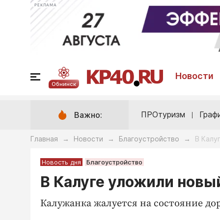
РЕКЛАМА
Новости
Обнинск
ПРОтуризм
Граф
Важно:
Главная
Новости
Благоустройство
В Калу
→
→
→
Новость дня
Благоустройство
В Калуге уложили новы
Калужанка жалуется на состояние до