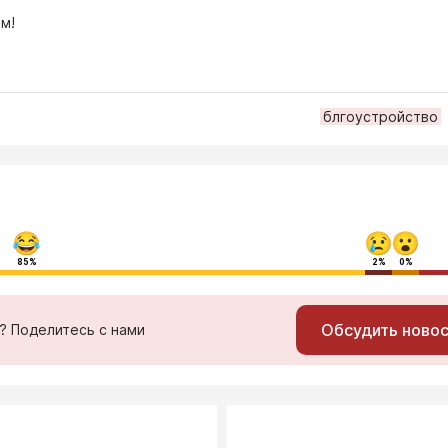
м!
блгоустройство
85%
2%
0%
Обсудить ново
ь? Поделитесь с нами