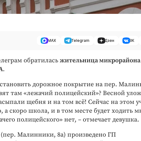
MAX
Telegram
Дзен
ВК
елеграм обратилась
жительница микрорайона
А
.
сстановить дорожное покрытие на пер. Мали
овят там «лежачий полицейский»? Весной уло
асыпали щебня и на том всё! Сейчас на этом у
а скоро школа, и в том месте будет ходить м
ачего полицейского» нет, – отмечает девушка.
 (пер. Малинники, 8а) произведено ГП