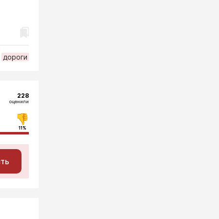
дороги
228
оценили
11%
сть