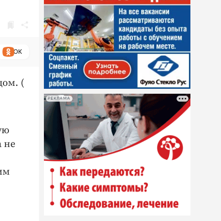
ОК
ом. (
РЕКЛАМА
ую
а не
им