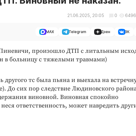
ТП. Виновный не наказан.
21.06.2025, 20:05
0
6496
MAX
Telegram
Дзен
ВК
и- Пиневичи, произошло ДТП с литальным исход
ен в больницу с тяжелыми травмами)
ль другого тс была пьяна и выехала на встречн
ие). До сих пор следствие Людиновского район
адержания виновной. Виновная спокойно
е неся ответственность, может навредить друг