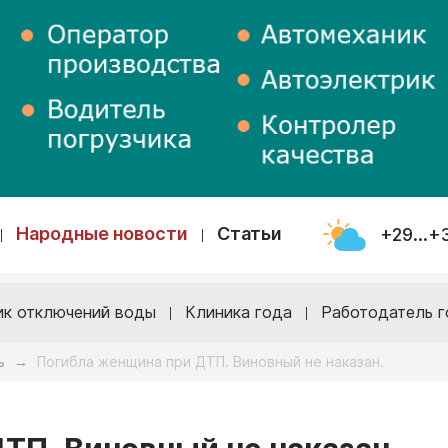
Народные новости
Статьи
+29...+
ик отключений воды
Клиника года
Работодатель г
ь
Погибла женщина при ДТП. Виновный не наказан.
→