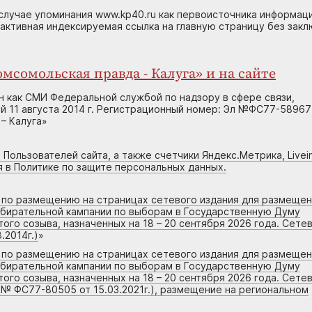
случае упоминания www.kp40.ru как первоисточника информаци
 активная индексируемая ссылка на главную страницу без зак
мсомольская правда - Калуга» и на сайте
н как СМИ Федеральной службой по надзору в сфере связи,
 11 августа 2014 г. Регистрационный номер: Эл №ФС77-58967
– Калуга»
 Пользователей сайта, а также счетчики Яндекс.Метрика, Livein
я в Политике по защите персональных данных.
г по размещению на страницах сетевого издания для размеще
збирательной кампании по выборам в Государственную Думу
го созыва, назначенных на 18 – 20 сентября 2026 года. Сете
.2014г.)
»
г по размещению на страницах сетевого издания для размеще
збирательной кампании по выборам в Государственную Думу
го созыва, назначенных на 18 – 20 сентября 2026 года. Сете
 № ФС77-80505 от 15.03.2021г.), размещение на региональном