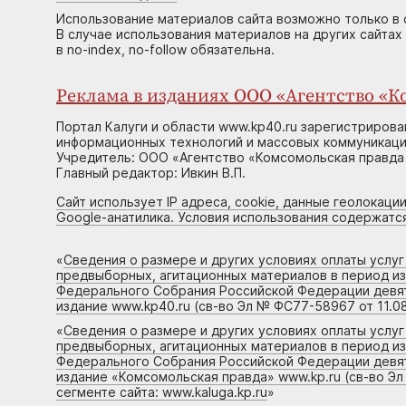
Использование материалов сайта возможно только в 
В случае использования материалов на других сайтах
в no-index, no-follow обязательна.
Реклама в изданиях ООО «Агентство «Ко
Портал Калуги и области www.kp40.ru зарегистрирова
информационных технологий и массовых коммуникаций
Учредитель: ООО «Агентство «Комсомольская правда 
Главный редактор: Ивкин В.П.
Сайт использует IP адреса, cookie, данные геолокации
Google-анатилика. Условия использования содержатс
«
Сведения о размере и других условиях оплаты услу
предвыборных, агитационных материалов в период и
Федерального Собрания Российской Федерации девято
издание www.kp40.ru (св-во Эл № ФС77-58967 от 11.08
«
Сведения о размере и других условиях оплаты услу
предвыборных, агитационных материалов в период и
Федерального Собрания Российской Федерации девято
издание «Комсомольская правда» www.kp.ru (св-во Эл
сегменте сайта: www.kaluga.kp.ru
»