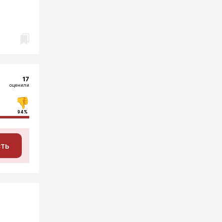
17
оценили
94%
сть