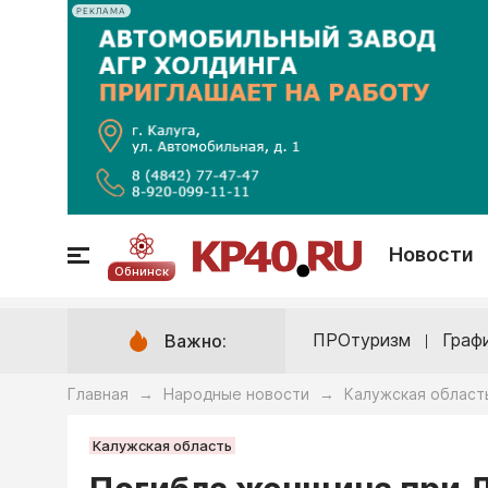
РЕКЛАМА
Новости
Обнинск
ПРОтуризм
Граф
Важно:
Главная
Народные новости
Калужская област
→
→
Калужская область