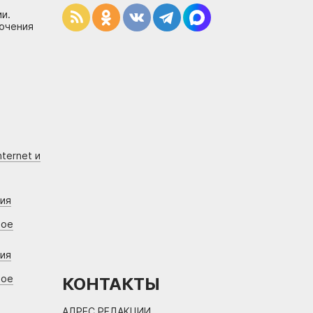
и.
лючения
ternet и
ния
вое
ния
вое
КОНТАКТЫ
АДРЕС РЕДАКЦИИ