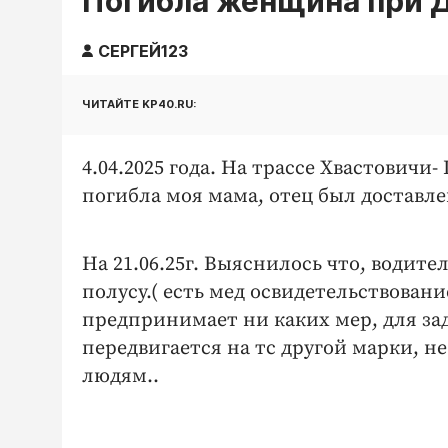
Погибла женщина при Д
СЕРГЕЙ123
ЧИТАЙТЕ KP40.RU:
4.04.2025 года. На трассе Хвастович
погибла моя мама, отец был доставл
На 21.06.25г. Выяснилось что, водите
полусу.( есть мед освидетельствован
предпринимает ни каких мер, для з
передвигается на тс другой марки, н
людям..