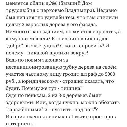
меняется облик д.№6 (бывший Дом
Криминал
трудолюбия с церковью Владимира). Недавно
Культура
был неприятно удивлён тем, что там спилили
Недвижимость и ЖКХ
целых 3 взрослых дерева у его фасада.
Образование
Немного с запозданием, но хочется спросить, а
Общество
кому они мешали? Кто из чиновников дал
"добро" на экзекуцию? С кого - спросить? И
Погода
почему - никакой шумихи вокруг?
Праздники
Ведь по новым законам за
Происшествия
несанкционированную рубку дерева на своём
Спорт
участке частному лицу грозит штраф до 5000
Экономика и бизнес
руб., а юридическому - страшно сказать, что
будет. Почему же тут - тишина?
ПРОЕКТЫ
Судя по пенькам, 2 из 3-х деревьев были
здоровыми. Или, когда нужно, можно обозвать
Блоги
"заражёнными" и - пустить "под нож"?
Издания
Из приложенных снимков 1 взят с просторов
Медиаперсона
интернета...