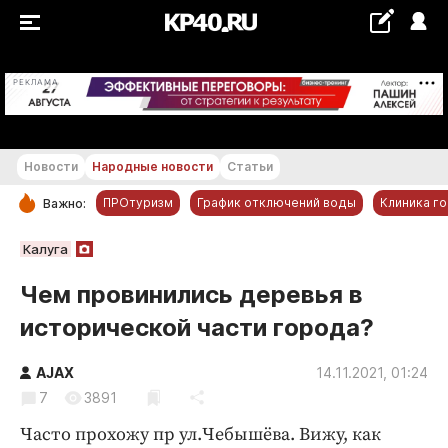
+19...+20 °С
РЕКЛАМА
Новости
Народные новости
Статьи
ПРОтуризм
График отключений воды
Клиника г
Важно:
РУБРИКИ
Калуга
Обнинск
Чем провинились деревья в
Новости компаний
исторической части города?
Статьи
Народные новости
AJAX
14.11.2021, 01:24
7
3891
Авто и транспорт
Благоустройство
Часто прохожу пр ул.Чебышёва. Вижу, как