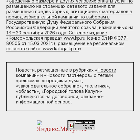
«
Сведения о размере и других условиях оплаты услуг по
размещению на страницах сетевого издания для
размещения предвыборных, агитационных материалов в
период избирательной кампании по выборам в
Государственную Думу Федерального Собрания
Российской Федерации девятого созыва, назначенных на
18 – 20 сентября 2026 года. Сетевое издание
«Комсомольская правда» www.kp.ru (св-во Эл № ФС77-
80505 от 15.03.2021г.), размещение на региональном
сегменте сайта: www.kaluga.kp.ru
»
Новости, размещенные в рубриках «
Новости
компаний
» и «
Новости партнеров
» с тегами
«реклама», «городская дума»,
«законодательное собрание», «политика»,
«область», «Городской голова Калуги»
публикуются на договорной, рекламно-
информационной основе.