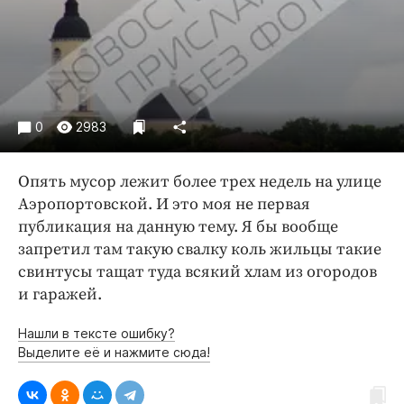
Криминал
Культура
Недвижимость и ЖКХ
Образование
Общество
0
2983
Погода
Праздники
Опять мусор лежит более трех недель на улице
Происшествия
Аэропортовской. И это моя не первая
публикация на данную тему. Я бы вообще
Спорт
запретил там такую свалку коль жильцы такие
Экономика и бизнес
свинтусы тащат туда всякий хлам из огородов
ПРОЕКТЫ
и гаражей.
Блоги
Нашли в тексте ошибку?
Выделите её и нажмите сюда!
Издания
Медиаперсона