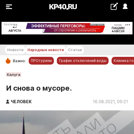
+29...+30 °С
РЕКЛАМА
Новости
Народные новости
Статьи
ПРОтуризм
График отключений воды
Клиника г
Важно:
РУБРИКИ
Калуга
Обнинск
И снова о мусоре.
Новости компаний
ЧЕЛОВЕК
Статьи
16.08.2021, 09:21
Народные новости
Авто и транспорт
Благоустройство