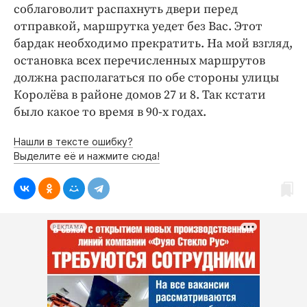
Интересное чтиво
соблаговолит распахнуть двери перед
Клиника года
отправкой, маршрутка уедет без Вас. Этот
бардак необходимо прекратить. На мой взгляд,
Бренд года
остановка всех перечисленных маршрутов
Работодатель года
должна располагаться по обе стороны улицы
Королёва в районе домов 27 и 8. Так кстати
было какое то время в 90-х годах.
Нашли в тексте ошибку?
Выделите её и нажмите сюда!
РЕКЛАМА