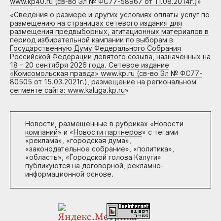
www.kp40.ru (св-во Эл № ФС77-58967 от 11.08.2014г.)
»
«
Сведения о размере и других условиях оплаты услуг по
размещению на страницах сетевого издания для
размещения предвыборных, агитационных материалов в
период избирательной кампании по выборам в
Государственную Думу Федерального Собрания
Российской Федерации девятого созыва, назначенных на
18 – 20 сентября 2026 года. Сетевое издание
«Комсомольская правда» www.kp.ru (св-во Эл № ФС77-
80505 от 15.03.2021г.), размещение на региональном
сегменте сайта: www.kaluga.kp.ru
»
Новости, размещенные в рубриках «
Новости
компаний
» и «
Новости партнеров
» с тегами
«реклама», «городская дума»,
«законодательное собрание», «политика»,
«область», «Городской голова Калуги»
публикуются на договорной, рекламно-
информационной основе.