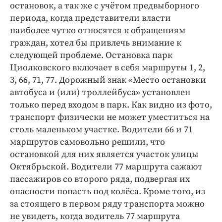
остановок, а так же с учётом предвыборного
Криминал
периода, когда представители власти
Культура
наиболее чутко относятся к обращениям
Недвижимость и ЖКХ
граждан, хотел бы привлечь внимание к
Образование
следующей проблеме. Остановка парк
Общество
Циолковского включает в себя маршруты 1, 2,
3, 66, 71, 77. Дорожный знак «Место остановки
Погода
автобуса и (или) троллейбуса» установлен
Праздники
только перед входом в парк. Как видно из фото,
Происшествия
транспорт физически не может уместиться на
Спорт
столь маленьком участке. Водители 66 и 71
Экономика и бизнес
маршрутов самовольно решили, что
остановкой для них является участок улицы
ПРОЕКТЫ
Октябрьской. Водители 77 маршрута сажают
пассажиров со второго ряда, подвергая их
Блоги
опасности попасть под колёса. Кроме того, из
Издания
за стоящего в первом ряду транспорта можно
Медиаперсона
не увидеть, когда водитель 77 маршрута