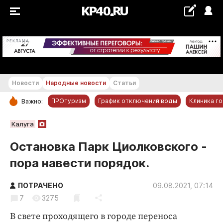
+29...+30 °С
РЕКЛАМА
Новости
Народные новости
Статьи
ПРОтуризм
График отключений воды
Клиника г
Важно:
РУБРИКИ
Калуга
Обнинск
Остановка Парк Циолковского -
Новости компаний
пора навести порядок.
Статьи
Народные новости
ПОТРАЧЕНО
09.08.2021, 07:14
7
3275
Авто и транспорт
Благоустройство
В свете проходящего в городе переноса